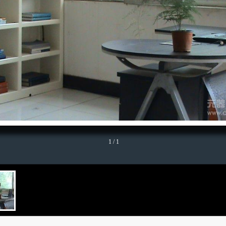
1
/ 1