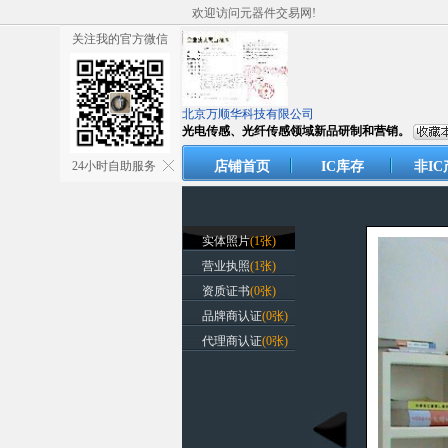
欢迎访问元器件交易网!
关注我的官方微信
北京万顺华科技有限公司
光电传感、光纤传感领域新品研制和营销。
24小时自助服务
店铺首页
IC库存
非IC
实体照片
(1张)
营业执照
(1张)
资质证书
(0张)
品牌商认证
(0张)
代理商认证
(0张)