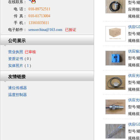
在线联系：
型号/规格
电 话：
010-89752511
应用领
传 真：
010-61713004
规格描述
手 机：
13161035611
供应GD
电子邮件：
sensorchina@163.com
已验证
型号/规格
公司展示
规格描述
供应输
营业执照
已审核
型号/规
资质证书
( 0 )
规格描
实体照片
(
1
)
供应光
友情链接
型号/规
液位传感器
规格描
温度控制器
供应光
型号/规格
规格描述
供应GD
型号/规格
规格描