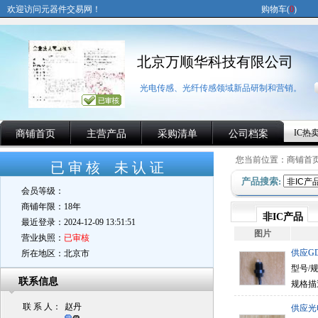
欢迎访问元器件交易网！
购物车(
0
)
北京万顺华科技有限公司
光电传感、光纤传感领域新品研制和营销。
IC热
商铺首页
主营产品
采购清单
公司档案
您当前位置：
商铺首
已 审 核 未 认 证
产品搜索:
会员等级：
商铺年限：
18年
非IC产品
最近登录：
2024-12-09 13:51:51
图片
营业执照：
已审核
供应GD
所在地区：
北京市
型号/规格
联系信息
规格描
联 系 人：
赵丹
供应光